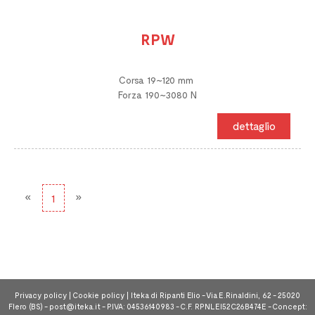
RPW
Corsa 19~120 mm
Forza 190~3080 N
dettaglio
Previous
Next
«
»
1
Privacy policy
|
Cookie policy
| Iteka di Ripanti Elio - Via E.Rinaldini, 62 - 25020
Flero (BS) -
post@iteka.it
- P.IVA: 04536140983 - C.F. RPNLEI52C26B474E - Concept: